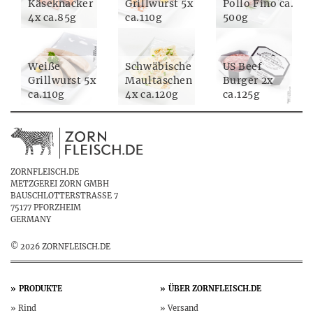
Käseknacker
Grillwurst 5x
Pollo Fino ca.
4x ca.85g
ca.110g
500g
Weiße
Schwäbische
US Beef
Grillwurst 5x
Maultaschen
Burger 2x
ca.110g
4x ca.120g
ca.125g
ZORNFLEISCH.DE
METZGEREI ZORN GMBH
BAUSCHLOTTERSTRASSE 7
75177 PFORZHEIM
GERMANY
© 2026 ZORNFLEISCH.DE
PRODUKTE
ÜBER
ZORNFLEISCH.DE
Rind
Versand