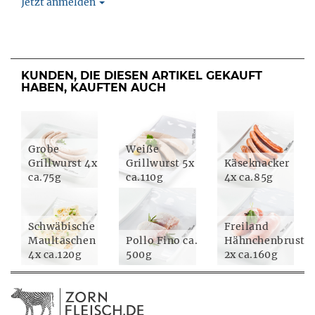
Jetzt anmelden
KUNDEN, DIE DIESEN ARTIKEL GEKAUFT
HABEN, KAUFTEN AUCH
Grobe
Weiße
Grillwurst 4x
Grillwurst 5x
Käseknacker
ca.75g
ca.110g
4x ca.85g
Schwäbische
Freiland
Maultaschen
Pollo Fino ca.
Hähnchenbrust
4x ca.120g
500g
2x ca.160g