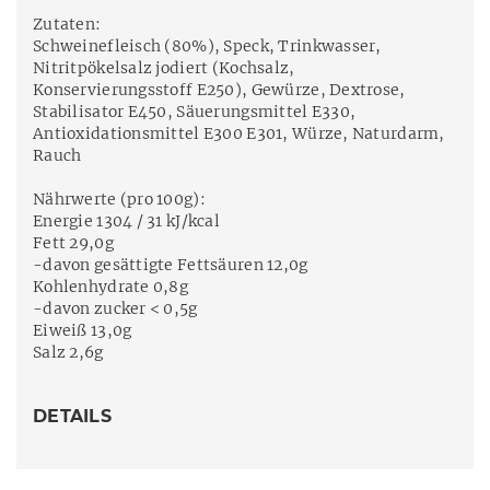
Zutaten:
Schweinefleisch (80%), Speck, Trinkwasser,
Nitritpökelsalz jodiert (Kochsalz,
Konservierungsstoff E250), Gewürze, Dextrose,
Stabilisator E450, Säuerungsmittel E330,
Antioxidationsmittel E300 E301, Würze, Naturdarm,
Rauch
Nährwerte (pro 100g):
Energie 1304 / 31 kJ/kcal
Fett 29,0g
-davon gesättigte Fettsäuren 12,0g
Kohlenhydrate 0,8g
-davon zucker < 0,5g
Eiweiß 13,0g
Salz 2,6g
DETAILS