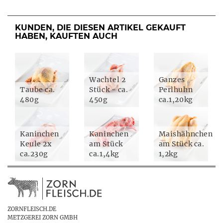
KUNDEN, DIE DIESEN ARTIKEL GEKAUFT
HABEN, KAUFTEN AUCH
Wachtel 2
Ganzes
Taube ca.
Stück - ca.
Perlhuhn
480g
450g
ca.1,20kg
Kaninchen
Kaninchen
Maishähnchen
Keule 2x
am Stück
am Stück ca.
ca.230g
ca.1,4kg
1,2kg
ZORNFLEISCH.DE
METZGEREI ZORN GMBH