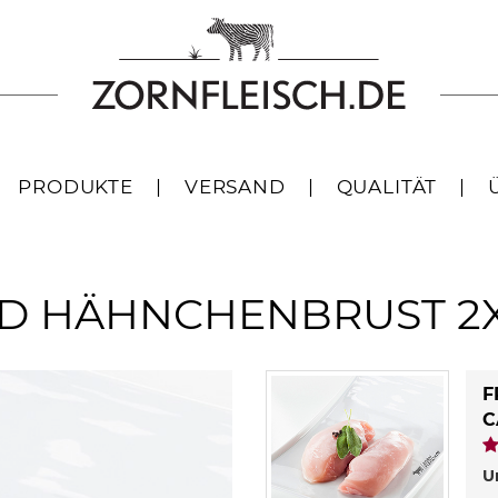
PRODUKTE
|
VERSAND
|
QUALITÄT
|
D HÄHNCHENBRUST 2X
F
C
U