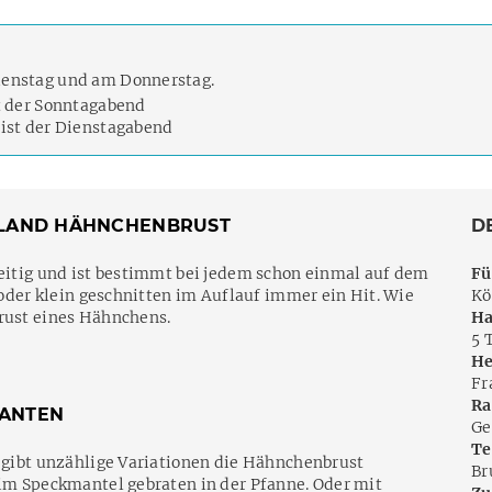
ienstag und am Donnerstag.
t der Sonntagabend
ist der Dienstagabend
EILAND HÄHNCHENBRUST
D
seitig und ist bestimmt bei jedem schon einmal auf dem
Fü
e oder klein geschnitten im Auflauf immer ein Hit. Wie
Kö
Brust eines Hähnchens.
Ha
5 
He
Fr
Ra
IANTEN
Ge
Te
s gibt unzählige Variationen die Hähnchenbrust
Br
 im Speckmantel gebraten in der Pfanne. Oder mit