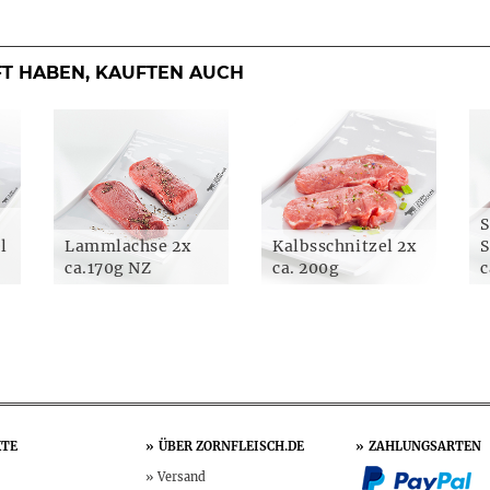
FT HABEN, KAUFTEN AUCH
S
l
Lammlachse 2x
Kalbsschnitzel 2x
S
ca.170g NZ
ca. 200g
c
TE
ÜBER
ZORNFLEISCH.DE
ZAHLUNGSARTEN
Versand