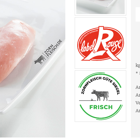
kg
* 
A
A
V
A