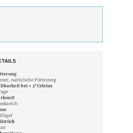
ETAILS
tterung
rner, natürliche Fütterung
ltbarkeit bei < 3°Celsius
Tage
rkunft
ankreich
sse
flügel
ilstück
ust