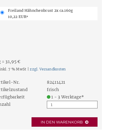
Freiland Hähnchenbrust 2x ca.160g
10,22 EUR
*
 = 31,95 €
inkl. 7 % MwSt |
zzgl. Versandkosten
rtikel-Nr.
82411421
rtikelzustand
frisch
erfügbarkeit
1 - 3 Werktage*
nzahl
IN DEN WARENKORB