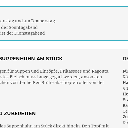
ienstag und am Donnerstag.
t der Sonntagabend
ist der Dienstagabend
S SUPPENHUHN AM STÜCK
D
gen für Suppen und Eintöpfe, Frikassees und Ragouts.
Fü
stes Fleisch muss lange gegart werden, ansonsten
Kö
ochen von der heißen Brühe abschöpfen oder von der
Ha
5 
He
Fr
Ra
Ge
G ZUBEREITEN
Zu
Ko
das Suppenhuhn am Stück direkt hinein. Den Topf mit