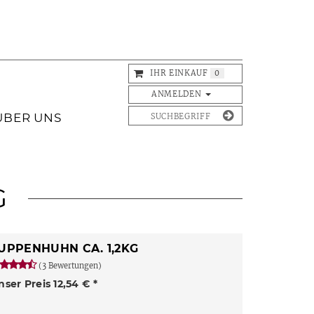
IHR EINKAUF
0
ANMELDEN
ÜBER UNS
G
UPPENHUHN CA. 1,2KG
(3 Bewertungen)
nser Preis 12,54 € *