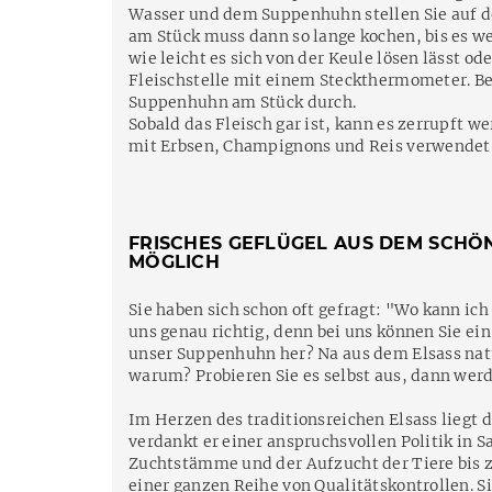
Wasser und dem Suppenhuhn stellen Sie auf d
am Stück muss dann so lange kochen, bis es wei
wie leicht es sich von der Keule lösen lässt o
Fleischstelle mit einem Steckthermometer. Be
Suppenhuhn am Stück durch.
Sobald das Fleisch gar ist, kann es zerrupft 
mit Erbsen, Champignons und Reis verwendet
FRISCHES GEFLÜGEL AUS DEM SCHÖN
MÖGLICH
Sie haben sich schon oft gefragt: "Wo kann ic
uns genau richtig, denn bei uns können Sie e
unser Suppenhuhn her? Na aus dem Elsass natür
warum? Probieren Sie es selbst aus, dann werd
Im Herzen des traditionsreichen Elsass liegt 
verdankt er einer anspruchsvollen Politik in 
Zuchtstämme und der Aufzucht der Tiere bis zu
einer ganzen Reihe von Qualitätskontrollen. S