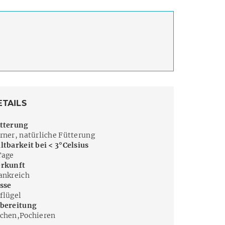
ETAILS
tterung
rner, natürliche Fütterung
ltbarkeit bei < 3°Celsius
Tage
rkunft
ankreich
sse
flügel
bereitung
chen,Pochieren