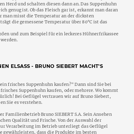
en Herd und schalten diesen dann an. Das Suppenhuhn
ch genug ist. Ob das Fleisch gar ist, erkannt man daran
der man misst die Temperatur an der dicksten
trägt die gemessene Temperatur über 80°C ist das
werden und zum Beispiel für ein leckeres Hühnerfrikassee
 werden.
EN ELSASS - BRUNO SIEBERT MACHT'S
h ein frisches Suppenhuhn kaufen?" Dann sind Sie bei
in frisches Suppenhuhn kaufen, oder mehrere. Wo kommt
lich! Bei Geflügel vertrauen wir auf Bruno Siebert,
en Sie es verstehen.
der Familienbetrieb Bruno SIEBERT S.A. Sein Ansehen
Sachen Qualität und Frische. Von der Auswahl der
r Verarbeitung im Betrieb unterliegt das Geflügel
ie gewährleisten, dass die Produkte im besten