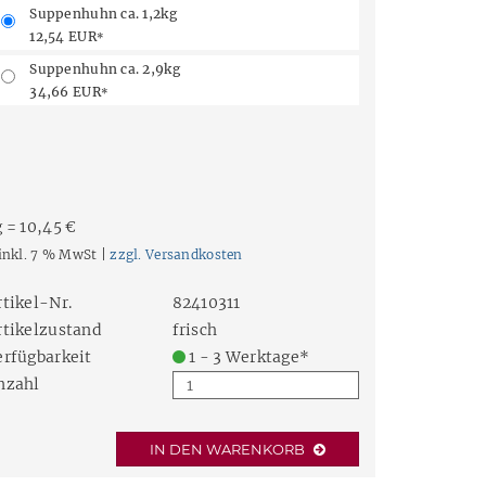
Suppenhuhn ca. 1,2kg
12,54 EUR
*
Suppenhuhn ca. 2,9kg
34,66 EUR
*
g = 10,45 €
inkl. 7 % MwSt |
zzgl. Versandkosten
rtikel-Nr.
82410311
rtikelzustand
frisch
erfügbarkeit
1 - 3 Werktage*
nzahl
IN DEN WARENKORB