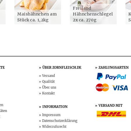
Freiland
Maishähnchen am
Hähnchenschlegel
K
Stück ca. 1,2kg
2x ca. 270g
S
TE
ÜBER
ZORNFLEISCH.DE
ZAHLUNGSARTEN
Versand
Qualität
Über uns
Kontakt
en
VERSAND MIT
INFORMATION
täten
Impressum
t
Datenschutz­erklärung
Widerruf­srecht