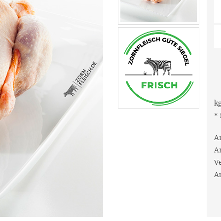
k
* 
A
A
V
A